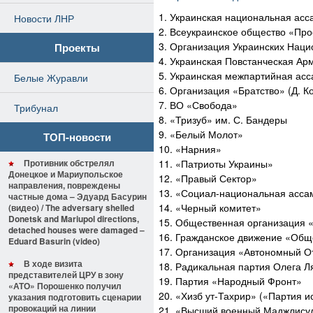
1. Украинская национальная ас
Новости ЛНР
2. Всеукраинское общество «Пр
3. Организация Украинских Наци
Проекты
4. Украинская Повстанческая Ар
5. Украинская межпартийная ас
Белые Журавли
6. Организация «Братство» (Д. К
7. ВО «Свобода»
Трибунал
8. «Тризуб» им. С. Бандеры
9. «Белый Молот»
ТОП-новости
10. «Нарния»
Противник обстрелял
11. «Патриоты Украины»
Донецкое и Мариупольское
12. «Правый Сектор»
направления, повреждены
13. «Социал-национальная асса
частные дома – Эдуард Басурин
14. «Черный комитет»
(видео) / The adversary shelled
Donetsk and Mariupol directions,
15. Общественная организация 
detached houses were damaged –
16. Гражданское движение «Общ
Eduard Basurin (video)
17. Организация «Автономный О
В ходе визита
18. Радикальная партия Олега Л
представителей ЦРУ в зону
19. Партия «Народный Фронт»
«АТО» Порошенко получил
20. «Хизб ут-Тахрир» («Партия 
указания подготовить сценарии
провокаций на линии
21. «Высший военный Маджлису