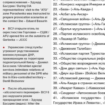
соприкосновения – Эдуард
22. «Конгресс народов Ичкерии 
Басурин / During CIA
23. «База» («Аль-Каида»)
representatives’ visit to the “ATO”
zone Poroshenko was instructed to
24. «Асбат аль-Ансар»
prepare provocation scenarios at
25. «Священная война» («Аль-Дж
the contact line – Eduard Basurin
26. «Исламская группа» («Аль-Г
ВСУ открыли огонь по
27. «Братья мусульмане» («Аль-
окрестностям Горловки — СЦКК /
28. «Партия исламского освобож
AFU opened fire on the outskirts of
29. «Лашкар-И-Тайба»
Gorlovka — JCCC
30. «Исламская группа» («Джам
Украинские спецслужбы
31. «Движение Талибан»
угрожают родственникам
32. «Исламская партия Туркест
военнослужащих ДНР,
33. «Общество социальных рефо
проживающим на территории
подконтрольной Киеву – Даниил
34. «Общество возрождения исла
Безсонов / Ukrainian special
35. «Дом двух святых» («Аль Ха
services intimidate relatives of
36. «Джун аш-Шам» (Войско Вел
military personnel of the DPR who
live in Kiev-controlled territory –
37. «Исламский джихад — Джам
Daniil Bezsonov
38. «Аль-Каида в странах ислам
39. «Имарат Кавказ» («Кавказск
После объявления
«абсолютного перемирия» ВСУ 6
40. «Синдикат «Автономная боев
раз нарушили режим
41. «Исламское государство» 
прекращения огня – Эдуард
Государство Ирака и Леванта», 
Басурин (видео) / After the