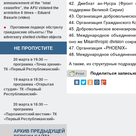
announcement of the “total
42. Джебхат ан-Нусра (Фронт 
ceasefire”, the AFU violated the
поддержки Великой Сирии)
armistice 6 times – Eduard
43. Организация добровольческ
Basurin (video)
44. Организация Гражданского К
Противник подверг обстрелу
45. Добровольческое военизиров
гражданские объекты / The
46. Международное объединение 
adversary shelled civilian objects
оно же Misanthropic division со
НЕ ПРОПУСТИТЕ
47. Организация «PHOENIX»
48. Международное объединение 
20 марта в 19:30 —
А также, их структурные подразд
программа «Точка зрения»
ТК «Первый Республиканский»
Поделиться записью
19 марта в 19:30 —
программа «Открытая
студия» ТК «Первый
Республиканский»
20 марта в 18:30 —
программа
«Парламентский вестник» ТК
«Первый Республиканский»
АРХИВ ПРЕДЫДУЩЕЙ